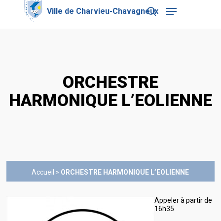
Skip
Menu
to
search
main
Close
content
Menu
ORCHESTRE
HARMONIQUE L’EOLIENNE
Accueil
»
ORCHESTRE HARMONIQUE L’EOLIENNE
Appeler à partir de
16h35