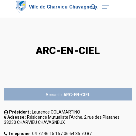
Skip
Menu
to
search
main
Close
content
Menu
ARC-EN-CIEL
Accueil
»
ARC-EN-CIEL
Président
: Laurence COLAMARTINO
Adresse
: Résidence Mutualiste l'Arche, 2 rue des Platanes
38230 CHARVIEU CHAVAGNEUX
Téléphone
: 04 72 46 15 15 / 06 64 35 70 87